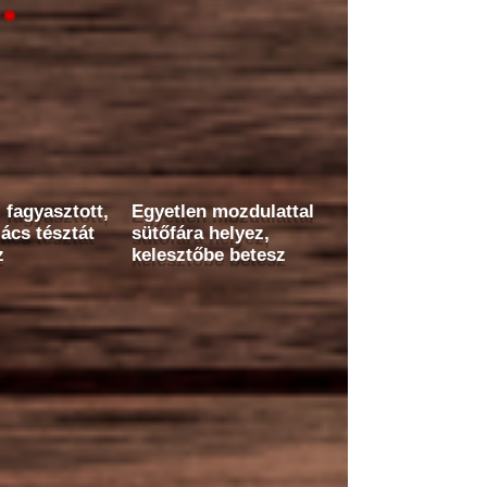
 fagyasztott,
Egyetlen mozdulattal
ács tésztát
sütőfára helyez,
z
kelesztőbe betesz