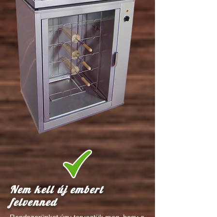
Nem kell új embert
felvenned