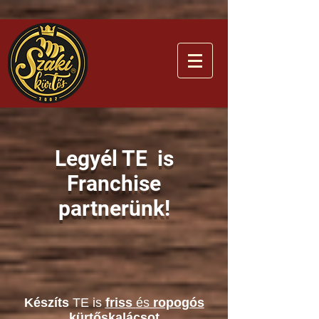
Legyél TE is
Franchise
partnerünk!
Készíts
TE is
friss
és
ropogós
kürtőskalácsot