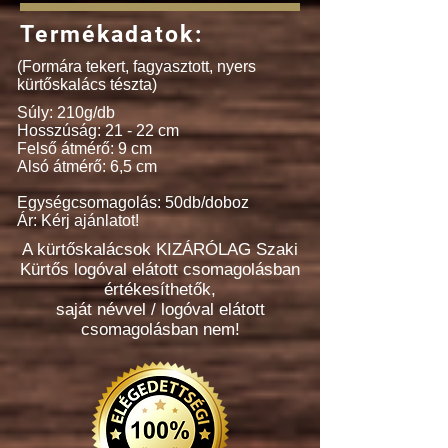
Termékadatok:
(Formára tekert, fagyasztott, nyers
kürtőskalács tészta)
Súly: 210g/db
Hosszúság: 21 - 22 cm
Felső átmérő: 9 cm
Alsó átmérő: 6,5 cm
Egységcsomagolás: 50db/doboz
Ár: Kérj ajánlatot!
A kürtőskalácsok KIZÁRÓLAG Szaki
Kürtős logóval elátott csomagolásban
értékesíthetők,
saját névvel / logóval elátott
csomagolásban nem!