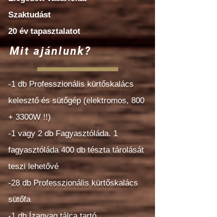
Szaktudást
20 év tapasztalatot
Mit ajánlunk?
-1 db Professzionális kürtőskalács
kelesztő és sütőgép (elektromos, 800
+ 3300W !!)
-1 vagy 2 db Fagyasztóláda. 1
fagyasztóláda 400 db tészta tárolását
teszi lehetővé
-28 db Professzionális kürtőskalács
sütőfa
-1 db Ízanyag tálca tartó