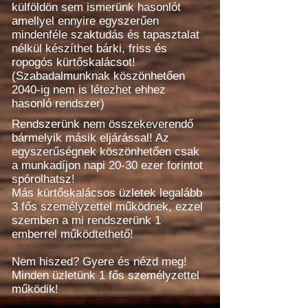
külföldön sem ismerünk hasonlót
amellyel ennyire egyszerűen
mindenféle szaktudás és tapasztalat
nélkül készíthet bárki, friss és
ropogós kürtőskalácsot!
(Szabadalmunknak köszönhetően
2040-ig nem is létezhet ehhez
hasonló rendszer)
Rendszerünk nem összekeverendő
bármelyik másik eljárással! Az
egyszerűségnek köszönhetően csak
a munkadíjon napi 20-30 ezer forintot
spórolhatsz!
Más kürtőskalácsos üzletek legalább
3 fős személyzettel működnek, ezzel
szemben a mi rendszerünk 1
emberrel működtethető!
Nem hiszed? Gyere és nézd meg!
Minden üzletünk 1 fős személyzettel
működik!