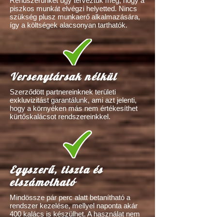
Rendszerünket úgy terveztük meg, hogy a
piszkos munkát elvégzi helyetted. Nincs
szükség plusz munkaerő alkalmazására,
így a költségek alacsonyan tarthatók.
Versenytársak nélkül
Szerződött partnereinknek területi
exkluvizitást garantálunk, ami azt jelenti,
hogy a környéken más nem értékesíthet
kürtőskalácsot rendszereinkkel.
Egyszerű, tiszta és
elszámolható
Mindössze pár perc alatt betanítható a
rendszer kezelése, mellyel naponta akár
400 kalács is készülhet. A használat nem